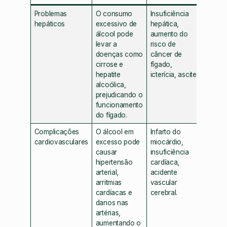
Problemas
O consumo
Insuficiência
hepáticos
excessivo de
hepática,
álcool pode
aumento do
levar a
risco de
doenças como
câncer de
cirrose e
fígado,
hepatite
icterícia, ascite.
alcoólica,
prejudicando o
funcionamento
do fígado.
Complicações
O álcool em
Infarto do
cardiovasculares
excesso pode
miocárdio,
causar
insuficiência
hipertensão
cardíaca,
arterial,
acidente
arritmias
vascular
cardíacas e
cerebral.
danos nas
artérias,
aumentando o