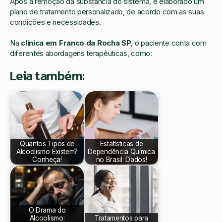
Após a remoção da substância do sistema, é elaborado um
plano de tratamento personalizado, de acordo com as suas
condições e necessidades.
Na
clínica em Franco da Rocha SP
, o paciente conta com
diferentes abordagens terapêuticas, como:
Leia também:
Quantos Tipos de
Estatísticas de
Alcoolismo Existem?
Dependência Química
Conheça!
no Brasil: Dados!
O Drama do
Alcoolismo:
Tratamentos para