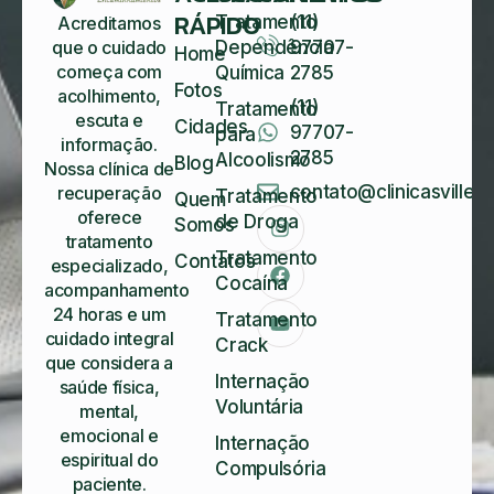
RÁPIDO
Tratamento
(11)
Acreditamos
Dependência
97707-
que o cuidado
Home
começa com
Química
2785
Fotos
acolhimento,
(11)
Tratamento
escuta e
Cidades
97707-
para
informação.
2785
Alcoolismo
Blog
Nossa clínica de
contato@clinicasvillela
recuperação
Tratamento
Quem
oferece
de Droga
Somos
tratamento
Tratamento
Contatos
especializado,
Cocaína
acompanhamento
24 horas e um
Tratamento
cuidado integral
Crack
que considera a
Internação
saúde física,
Voluntária
mental,
emocional e
Internação
espiritual do
Compulsória
paciente.