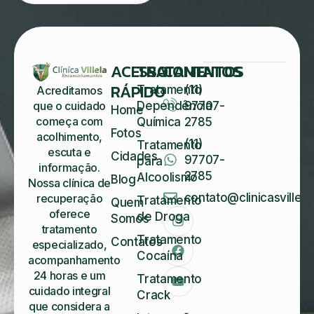
ACESSO
TRATAMENTOS
CONTATOS
RÁPIDO
Tratamento
(11)
Acreditamos
Dependência
97707-
que o cuidado
Home
começa com
Química
2785
Fotos
acolhimento,
(11)
Tratamento
escuta e
Cidades
97707-
para
informação.
2785
Alcoolismo
Blog
Nossa clínica de
contato@clinicasvillela
recuperação
Tratamento
Quem
oferece
de Droga
Somos
tratamento
Tratamento
Contatos
especializado,
Cocaína
acompanhamento
24 horas e um
Tratamento
cuidado integral
Crack
que considera a