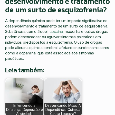
desenvolvimento e tratamento
de um surto de esquizofrenia?
A dependência química pode ter um impacto significativo no
desenvolvimento e tratamento de um surto de esquizofrenia.
Substâncias como álcool,
cocaína
, maconha e outras drogas
podem desencadear ou agravar sintomas psicóticos em
indivíduos predispostos à esquizofrenia. O uso de drogas
pode alterar a química cerebral, afetando neurotransmissores
como a dopamina, que está associada aos sintomas
psicóticos.
Leia também:
Entendendo a
Desvendando Mitos: A
Diferença Depressão e
Dependência Química
Ansiedade
Causa Loucura?