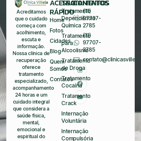
ACESSO
TRATAMENTOS
CONTATOS
RÁPIDO
Tratamento
(11)
Acreditamos
Dependência
97707-
que o cuidado
Home
começa com
Química
2785
Fotos
acolhimento,
(11)
Tratamento
escuta e
Cidades
97707-
para
informação.
2785
Alcoolismo
Blog
Nossa clínica de
contato@clinicasvillela
recuperação
Tratamento
Quem
oferece
de Droga
Somos
tratamento
Tratamento
Contatos
especializado,
Cocaína
acompanhamento
24 horas e um
Tratamento
cuidado integral
Crack
que considera a
Internação
saúde física,
Voluntária
mental,
emocional e
Internação
espiritual do
Compulsória