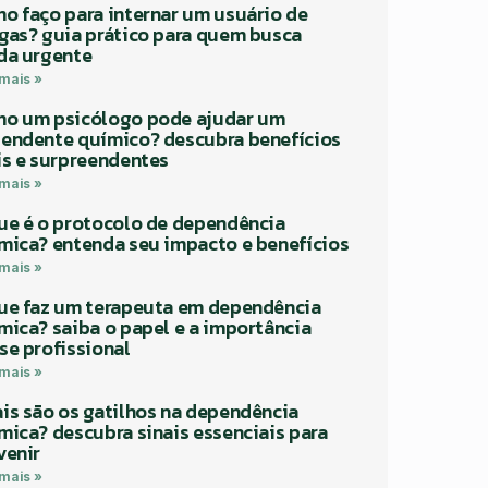
o faço para internar um usuário de
gas? guia prático para quem busca
da urgente
 mais »
o um psicólogo pode ajudar um
endente químico? descubra benefícios
is e surpreendentes
 mais »
ue é o protocolo de dependência
mica? entenda seu impacto e benefícios
 mais »
ue faz um terapeuta em dependência
mica? saiba o papel e a importância
se profissional
 mais »
is são os gatilhos na dependência
mica? descubra sinais essenciais para
venir
 mais »