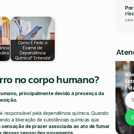
Por
ris
Leia
Como É Feito o
ância
Exame de
Aten
cubra
Dependência
Química? Entenda!
Não
garro no corpo humano?
Ent
Est
 humano, principalmente devido à presença da
posição.
 e é responsável pela dependência química. Quando
ando a liberação de substâncias químicas que
 sensação de prazer associada ao ato de fumar
sca dessas sensações novamente.