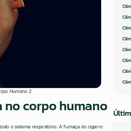
Clí
Clín
Clí
Clín
Clín
Clín
Clín
Clí
Corpo Humano 2
sa no corpo humano
Últim
todo o sistema respiratório. A fumaça do cigarro