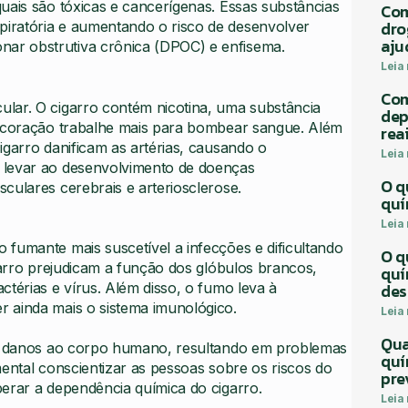
uais são tóxicas e cancerígenas. Essas substâncias
Com
dro
iratória e aumentando o risco de desenvolver
aju
ar obstrutiva crônica (DPOC) e enfisema.
Leia
Com
lar. O cigarro contém nicotina, uma substância
dep
o coração trabalhe mais para bombear sangue. Além
rea
igarro danificam as artérias, causando o
Leia
 levar ao desenvolvimento de doenças
O q
culares cerebrais e arteriosclerose.
quí
Leia
fumante mais suscetível a infecções e dificultando
O q
garro prejudicam a função dos glóbulos brancos,
quí
des
térias e vírus. Além disso, o fumo leva à
 ainda mais o sistema imunológico.
Leia
Qua
 de danos ao corpo humano, resultando em problemas
quí
mental conscientizar as pessoas sobre os riscos do
pre
erar a dependência química do cigarro.
Leia