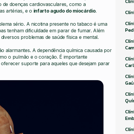
Clí
o de doenças cardiovasculares, como a
s artérias, e o
infarto agudo do miocárdio
.
Clí
Clí
lema sério. A nicotina presente no tabaco é uma
Ped
oas tenham dificuldade em parar de fumar. Além
 diversos problemas de saúde física e mental.
Clí
Cam
o alarmantes. A dependência química causada por
omo o pulmão e o coração. É importante
Clí
e oferecer suporte para aqueles que desejam parar
Car
Clí
Gaú
Clí
Quí
Clí
Emb
Clí