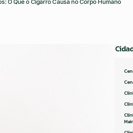
os: O Que o Cigarro Causa no Corpo Humano
Cida
Cen
Cen
Clín
Clí
Clí
Mai
Clí