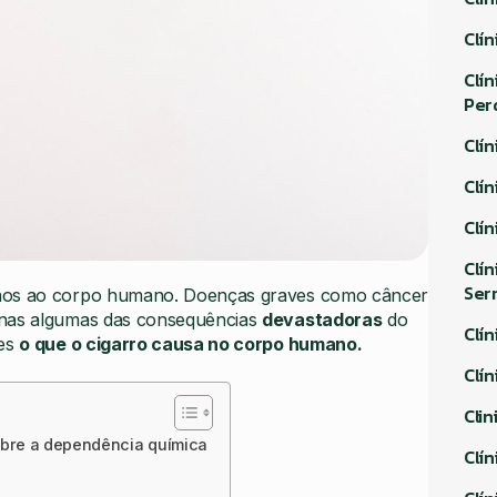
Clí
Clí
Per
Clí
Clí
Clí
Clí
Ser
danos ao corpo humano. Doenças graves como câncer
penas algumas das consequências
devastadoras
do
Clí
hes
o que o cigarro causa no corpo humano.
Clí
Cli
obre a dependência química
Clí