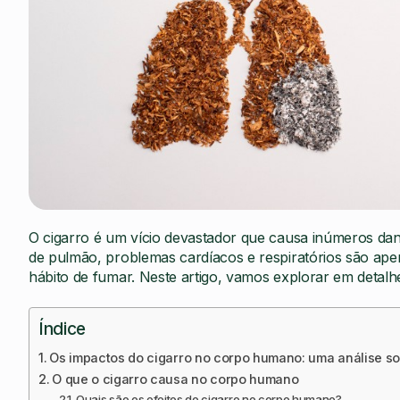
O cigarro é um vício devastador que causa inúmeros 
de pulmão, problemas cardíacos e respiratórios são a
hábito de fumar. Neste artigo, vamos explorar em detal
Índice
Os impactos do cigarro no corpo humano: uma análise s
O que o cigarro causa no corpo humano
Quais são os efeitos do cigarro no corpo humano?