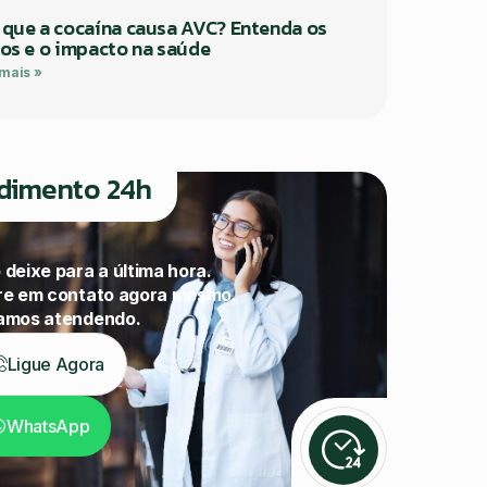
 que a cocaína causa AVC? Entenda os
cos e o impacto na saúde
 mais »
dimento 24h
 deixe para a última hora.
re em contato agora mesmo.
amos atendendo.
Ligue Agora
WhatsApp