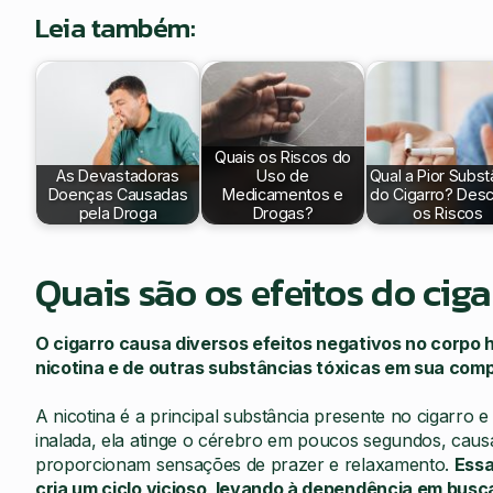
Leia também:
Quais os Riscos do
As Devastadoras
Uso de
Qual a Pior Subst
Doenças Causadas
Medicamentos e
do Cigarro? Des
pela Droga
Drogas?
os Riscos
Quais são os efeitos do ci
O cigarro causa diversos efeitos negativos no corpo
nicotina e de outras substâncias tóxicas em sua com
A nicotina é a principal substância presente no cigarro
inalada, ela atinge o cérebro em poucos segundos, caus
proporcionam sensações de prazer e relaxamento.
Essa
cria um ciclo vicioso, levando à dependência em bu