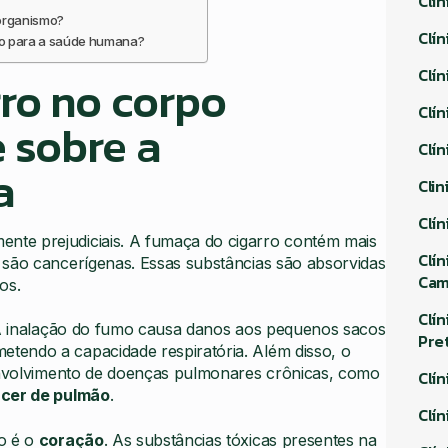
Clí
organismo?
Clí
co para a saúde humana?
Clí
ro no corpo
Clí
 sobre a
Clí
a
Cli
Clí
te prejudiciais. A fumaça do cigarro contém mais
Clí
 são cancerígenas. Essas substâncias são absorvidas
Ca
os.
Clí
 A inalação do fumo causa danos aos pequenos sacos
Pre
tendo a capacidade respiratória. Além disso, o
senvolvimento de doenças pulmonares crônicas, como
Clí
cer de pulmão
.
Clí
ro é o
coração
. As substâncias tóxicas presentes na