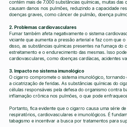
contém mais de 7.000 substâncias químicas, muitas das q
causam danos nos pulmões, reduzindo a capacidade resp
doenças graves, como câncer de pulmão, doença pulmon
2. Problemas cardiovasculares
Fumar também afeta negativamente o sistema cardiovascu
viciante que aumenta a pressão arterial e faz com que 
disso, as substâncias químicas presentes na fumaça do c
estreitamento e o endurecimento das mesmas. Isso pode
cardiovasculares, como doenças cardíacas, acidentes vas
3. Impacto no sistema imunológico
O cigarro compromete o sistema imunológico, tornando o 
a cicatrização de feridas. As substâncias químicas do ci
células responsáveis pela defesa do organismo contra bac
inflamação crônica nos pulmões, o que pode enfraquecer
Portanto, fica evidente que o cigarro causa uma série
respiratórios, cardiovasculares e imunológicos. É funda
tabagismo e incentivar a busca por tratamentos para sup