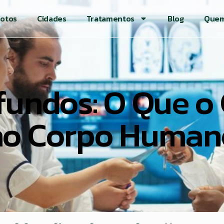
otos
Cidades
Tratamentos
Blog
Quem
fundos: O Que o 
no Corpo Human