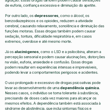
agitação. Essas drogas também podem causar sensações
de euforia, confiança excessiva e diminuição do apetite.
Por outro lado, os
depressores
, como o álcool, os
benzodiazepínicos e os opioides, reduzem a atividade
cerebral, causando relaxamento, sonolência e diminuição das
funções motoras. Essas drogas também podem causar
sedação, tontura, dificuldade respiratória e, em casos
extremos, overdose e até mesmo morte.
Já os
alucinógenos
, como o LSD e a psilocibina, alteram a
percepção sensorial e podem causar alucinações, distorções
na visão, euforia, ansiedade e confusão. Essas drogas
podem resultar em experiências intensas e imprevisíveis,
podendo levar a comportamentos perigosos e acidentes.
O uso prolongado e excessivo de drogas psicoativas pode
levar ao desenvolvimento de uma
dependência química
.
Nesses casos, o indivíduo se torna tolerante à substância,
precisando de doses cada vez maiores para alcançar os
mesmos efeitos. A dependência também está associada à
síndrome de abstinência, que inclui sintomas físicos e