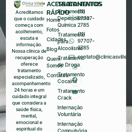
ACESSO
TRATAMENTOS
CONTATOS
RÁPIDO
Tratamento
(11)
Acreditamos
Dependência
97707-
que o cuidado
Home
começa com
Química
2785
Fotos
acolhimento,
(11)
Tratamento
escuta e
Cidades
97707-
para
informação.
2785
Alcoolismo
Blog
Nossa clínica de
contato@clinicasvillela
recuperação
Tratamento
Quem
oferece
de Droga
Somos
tratamento
Tratamento
Contatos
especializado,
Cocaína
acompanhamento
24 horas e um
Tratamento
cuidado integral
Crack
que considera a
Internação
saúde física,
Voluntária
mental,
emocional e
Internação
espiritual do
Compulsória