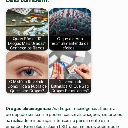
Quais São as 10
O que a droga
Drogas Mais Usadas?
estimula? Entenda os
Conheça os Riscos
efeitos…
O Mistério Revelado:
Desvendando
Como Fica a Pupila de
Estímulos: O Que São
Quem Usa Drogas?
Drogas Estimulantes?
Drogas alucinógenas:
As drogas alucinógenas alteram a
percepção sensorial e podem causar alucinações, distorções
na realidade e mudanças intensas no pensamento e na
emoção. Exemplos incluem LSD, cogumelos psicodélicos e