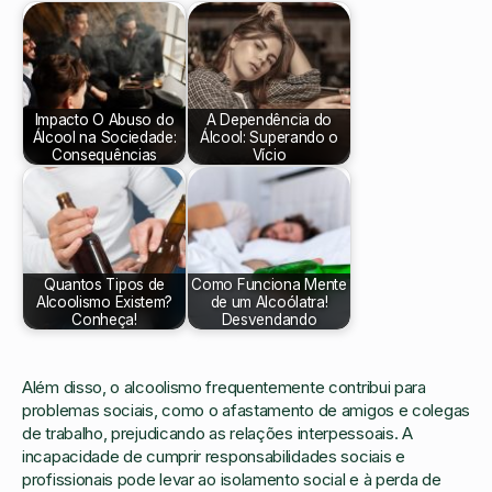
Impacto O Abuso do
A Dependência do
Álcool na Sociedade:
Álcool: Superando o
Consequências
Vício
Quantos Tipos de
Como Funciona Mente
Alcoolismo Existem?
de um Alcoólatra!
Conheça!
Desvendando
Além disso, o alcoolismo frequentemente contribui para
problemas sociais, como o afastamento de amigos e colegas
de trabalho, prejudicando as relações interpessoais. A
incapacidade de cumprir responsabilidades sociais e
profissionais pode levar ao isolamento social e à perda de