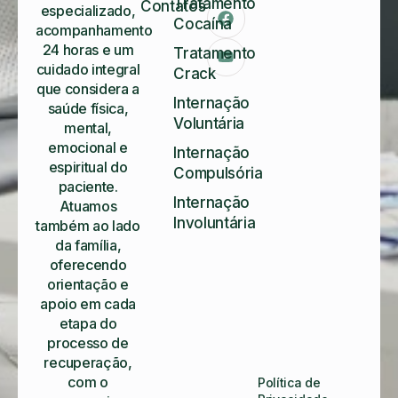
Tratamento
Contatos
especializado,
Cocaína
acompanhamento
24 horas e um
Tratamento
cuidado integral
Crack
que considera a
Internação
saúde física,
Voluntária
mental,
emocional e
Internação
espiritual do
Compulsória
paciente.
Internação
Atuamos
Involuntária
também ao lado
da família,
oferecendo
orientação e
apoio em cada
etapa do
processo de
recuperação,
com o
Política de