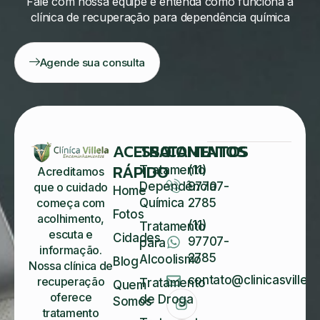
Fale com nossa equipe e entenda como funciona a
clínica de recuperação para dependência química
Agende sua consulta
ACESSO
TRATAMENTOS
CONTATOS
RÁPIDO
Tratamento
(11)
Acreditamos
Dependência
97707-
que o cuidado
Home
começa com
Química
2785
Fotos
acolhimento,
(11)
Tratamento
escuta e
Cidades
97707-
para
informação.
2785
Alcoolismo
Blog
Nossa clínica de
contato@clinicasvillela
recuperação
Tratamento
Quem
oferece
de Droga
Somos
tratamento