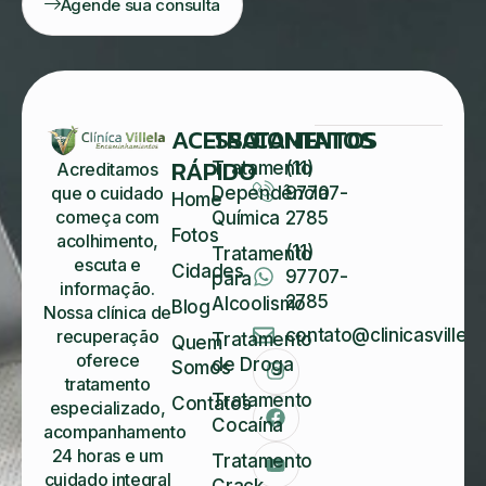
Agende sua consulta
ACESSO
TRATAMENTOS
CONTATOS
RÁPIDO
Tratamento
(11)
Acreditamos
Dependência
97707-
que o cuidado
Home
começa com
Química
2785
Fotos
acolhimento,
(11)
Tratamento
escuta e
Cidades
97707-
para
informação.
2785
Alcoolismo
Blog
Nossa clínica de
contato@clinicasvillela
recuperação
Tratamento
Quem
oferece
de Droga
Somos
tratamento
Tratamento
Contatos
especializado,
Cocaína
acompanhamento
24 horas e um
Tratamento
cuidado integral
Crack