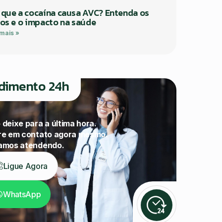
 que a cocaína causa AVC? Entenda os
cos e o impacto na saúde
 mais »
dimento 24h
 deixe para a última hora.
re em contato agora mesmo.
amos atendendo.
Ligue Agora
WhatsApp