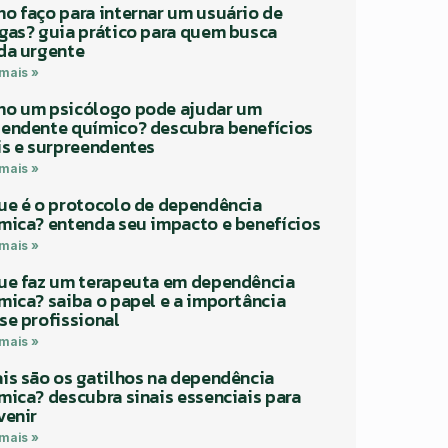
o faço para internar um usuário de
gas? guia prático para quem busca
da urgente
 mais »
o um psicólogo pode ajudar um
endente químico? descubra benefícios
is e surpreendentes
 mais »
ue é o protocolo de dependência
mica? entenda seu impacto e benefícios
 mais »
ue faz um terapeuta em dependência
mica? saiba o papel e a importância
se profissional
 mais »
is são os gatilhos na dependência
mica? descubra sinais essenciais para
venir
 mais »