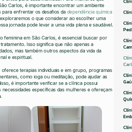
Clí
São Carlos, é importante encontrar um ambiente
Clí
 para enfrentar os desafios da
dependência química
 exploraremos o que considerar ao escolher uma
Clí
ssa jornada pode levar a uma vida plena e saudável.
Ped
o feminina em São Carlos, é essencial buscar por
Clí
ratamento. Isso significa que não apenas a
Cam
dados, mas também outros aspectos da vida da
Clí
l e espiritual.
Car
oferece terapias individuais e em grupo, programas
Clí
ementares, como ioga ou meditação, pode ajudar as
Gaú
o, é importante verificar se a clínica possui
as necessidades específicas das mulheres e ofereçam
Clí
.
Quí
Clí
Emb
Clí