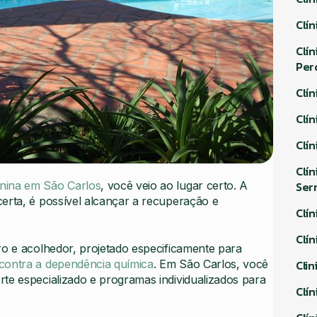
Clí
Clí
Per
Clí
Clí
Clí
Clí
Ser
inina em São Carlos
, você veio ao lugar certo. A
erta, é possível alcançar a recuperação e
Clí
Clí
 e acolhedor, projetado especificamente para
Cli
contra a dependência química
. Em São Carlos, você
te especializado e programas individualizados para
Clí