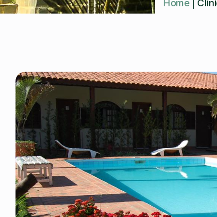
Home
|
Clín