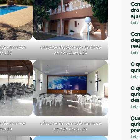
Com
dro
aju
Leia
Com
dep
rea
ração Feminina
Clínica de Recuperação Feminina
Leia
los 25
em São Carlos 26
O q
quí
Leia
O q
quí
des
Leia
Qua
quí
ração Feminina
Clínica de Recuperação Feminina
pre
los 28
em São Carlos 29
Leia