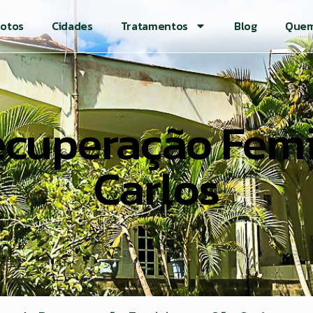
otos
Cidades
Tratamentos
Blog
Quem
Recuperação Fem
Carlos