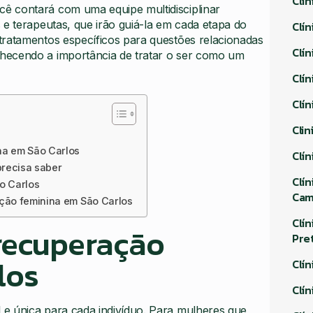
Clí
ocê contará com uma equipe multidisciplinar
 e terapeutas, que irão guiá-la em cada etapa do
Clí
tratamentos específicos para questões relacionadas
Clí
hecendo a importância de tratar o ser como um
Clí
Clí
Cli
s
na em São Carlos
Clí
precisa saber
Clí
o Carlos
Ca
ação feminina em São Carlos
Clí
recuperação
Pre
los
Clí
Clí
e única para cada indivíduo. Para mulheres que