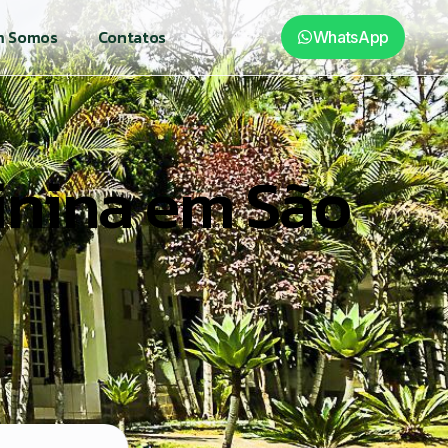
 Somos
Contatos
WhatsApp
inina em São