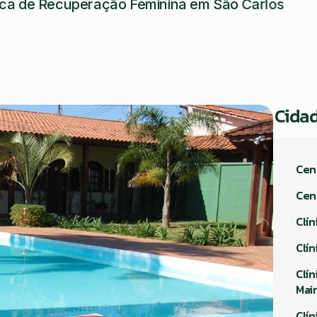
ica de Recuperação Feminina em São Carlos
Cida
Cen
Cen
Clín
Clí
Clí
Mai
Clí