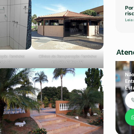
Por
ris
Leia
Aten
ração Feminina
Clínica de Recuperação Feminina
los 31
em São Carlos 32
Não
Ent
Est