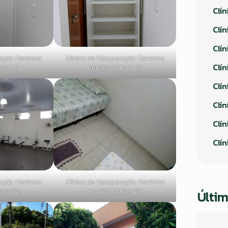
Clí
Clín
Clí
ração Feminina
Clínica de Recuperação Feminina
Clín
los 19
em São Carlos 20
Clín
Clín
Clín
Clí
ração Feminina
Clínica de Recuperação Feminina
Últim
los 22
em São Carlos 23