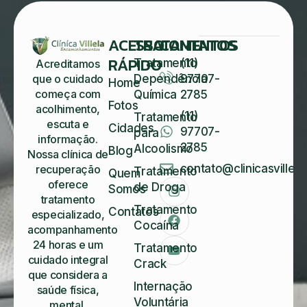
ACESSO
TRATAMENTOS
CONTATOS
RÁPIDO
Tratamento
(11)
Acreditamos
Dependência
97707-
que o cuidado
Home
começa com
Química
2785
Fotos
acolhimento,
(11)
Tratamento
escuta e
Cidades
97707-
para
informação.
2785
Alcoolismo
Blog
Nossa clínica de
contato@clinicasvillela
recuperação
Tratamento
Quem
oferece
de Droga
Somos
tratamento
Tratamento
Contatos
especializado,
Cocaína
acompanhamento
24 horas e um
Tratamento
cuidado integral
Crack
que considera a
Internação
saúde física,
Voluntária
mental,