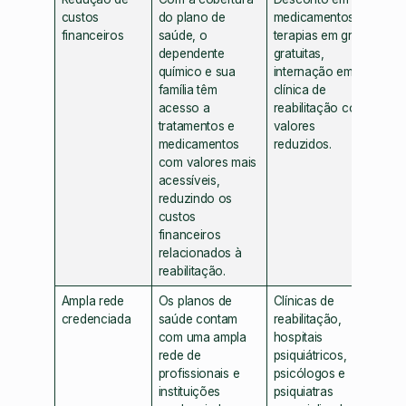
custos
do plano de
medicamentos,
financeiros
saúde, o
terapias em grupo
dependente
gratuitas,
químico e sua
internação em
família têm
clínica de
acesso a
reabilitação com
tratamentos e
valores
medicamentos
reduzidos.
com valores mais
acessíveis,
reduzindo os
custos
financeiros
relacionados à
reabilitação.
Ampla rede
Os planos de
Clínicas de
credenciada
saúde contam
reabilitação,
com uma ampla
hospitais
rede de
psiquiátricos,
profissionais e
psicólogos e
instituições
psiquiatras