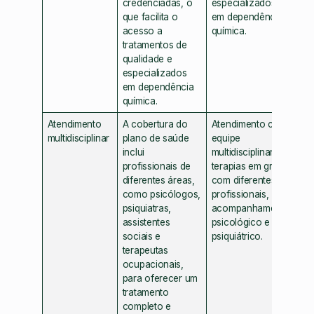
credenciadas, o
especializados
que facilita o
em dependência
acesso a
química.
tratamentos de
qualidade e
especializados
em dependência
química.
Atendimento
A cobertura do
Atendimento com
multidisciplinar
plano de saúde
equipe
inclui
multidisciplinar,
profissionais de
terapias em grupo
diferentes áreas,
com diferentes
como psicólogos,
profissionais,
psiquiatras,
acompanhamento
assistentes
psicológico e
sociais e
psiquiátrico.
terapeutas
ocupacionais,
para oferecer um
tratamento
completo e