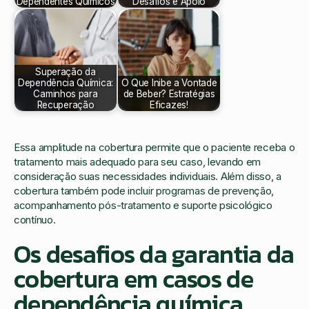
Dependentes Químicos
Desafios e Apoio
Superação da
Dependência Química:
O Que Inibe a Vontade
Caminhos para
de Beber? Estratégias
Recuperação
Eficazes!
Essa amplitude na cobertura permite que o paciente receba o
tratamento mais adequado para seu caso, levando em
consideração suas necessidades individuais. Além disso, a
cobertura também pode incluir programas de prevenção,
acompanhamento pós-tratamento e suporte psicológico
contínuo.
Os desafios da garantia da
cobertura em casos de
dependência química