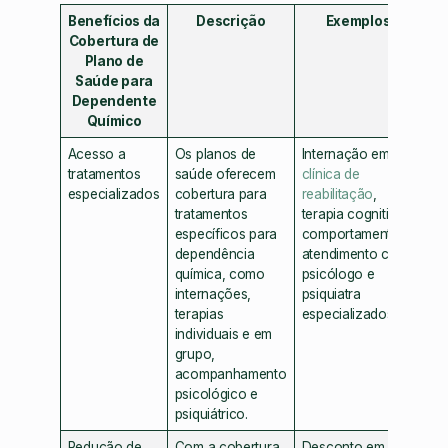
Benefícios da
Descrição
Exemplos
Cobertura de
Plano de
Saúde para
Dependente
Químico
Acesso a
Os planos de
Internação em
tratamentos
saúde oferecem
clínica de
especializados
cobertura para
reabilitação
,
tratamentos
terapia cognitivo-
específicos para
comportamental,
dependência
atendimento com
química, como
psicólogo e
internações,
psiquiatra
terapias
especializados.
individuais e em
grupo,
acompanhamento
psicológico e
psiquiátrico.
Redução de
Com a cobertura
Desconto em