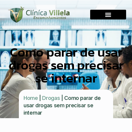
Como parar de usar
drogas sem precisar
se internar
Home
|
Drogas
|
Como parar de
usar drogas sem precisar se
internar