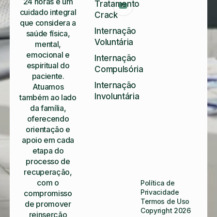
24 horas e um
Tratamento
cuidado integral
Crack
que considera a
Internação
saúde física,
Voluntária
mental,
emocional e
Internação
espiritual do
Compulsória
paciente.
Internação
Atuamos
Involuntária
também ao lado
da família,
oferecendo
orientação e
apoio em cada
etapa do
processo de
recuperação,
com o
Política de
Privacidade
compromisso
Termos de Uso
de promover
Copyright 2026
reinserção