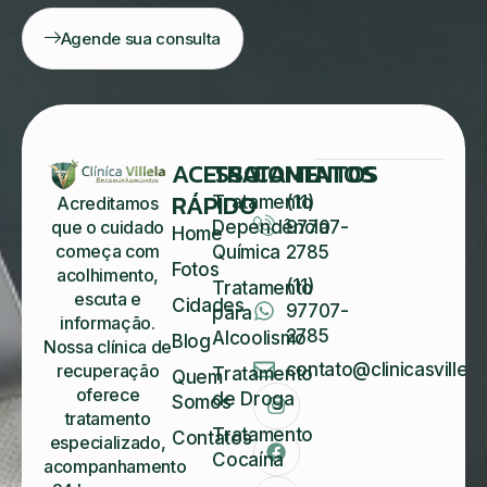
Agende sua consulta
ACESSO
TRATAMENTOS
CONTATOS
RÁPIDO
Tratamento
(11)
Acreditamos
Dependência
97707-
que o cuidado
Home
começa com
Química
2785
Fotos
acolhimento,
(11)
Tratamento
escuta e
Cidades
97707-
para
informação.
2785
Alcoolismo
Blog
Nossa clínica de
contato@clinicasvillela
recuperação
Tratamento
Quem
oferece
de Droga
Somos
tratamento
Tratamento
Contatos
especializado,
Cocaína
acompanhamento