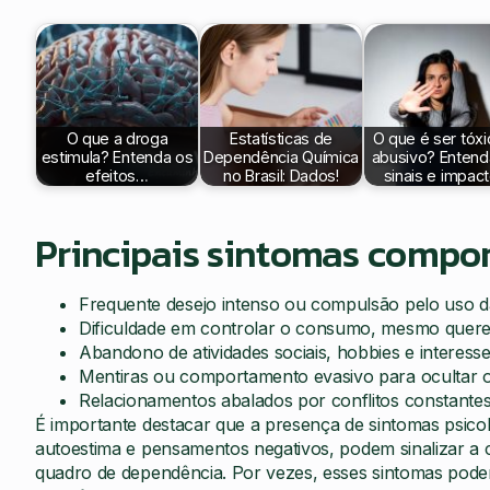
O que a droga
Estatísticas de
O que é ser tóxi
estimula? Entenda os
Dependência Química
abusivo? Entend
efeitos…
no Brasil: Dados!
sinais e impac
Principais sintomas compo
Frequente desejo intenso ou compulsão pelo uso d
Dificuldade em controlar o consumo, mesmo quer
Abandono de atividades sociais, hobbies e interes
Mentiras ou comportamento evasivo para ocultar 
Relacionamentos abalados por conflitos constante
É importante destacar que a presença de sintomas psico
autoestima e pensamentos negativos, podem sinalizar a 
quadro de dependência. Por vezes, esses sintomas pod