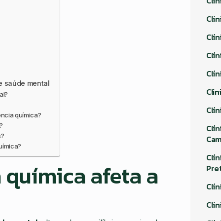
Clí
Clí
Clí
Clí
Clí
e saúde mental
Cli
al?
Clí
ncia química?
?
Clí
s?
Ca
uímica?
Clí
química afeta a
Pre
Clí
Clí