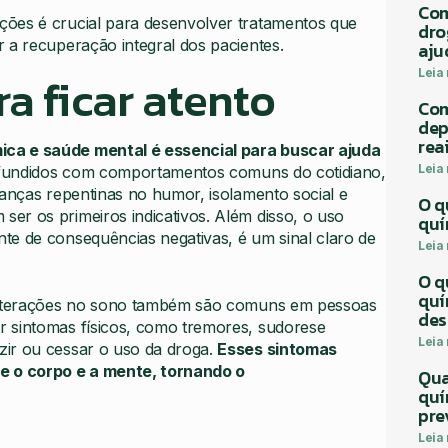
Com
ções é crucial para desenvolver tratamentos que
dro
 a recuperação integral dos pacientes.
aju
Leia
a ficar atento
Com
dep
rea
ica e saúde mental é essencial para buscar ajuda
Leia
confundidos com comportamentos comuns do cotidiano,
danças repentinas no humor, isolamento social e
O q
er os primeiros indicativos. Além disso, o uso
quí
te de consequências negativas, é um sinal claro de
Leia
O q
quí
 alterações no sono também são comuns em pessoas
des
r sintomas físicos, como tremores, sudorese
Leia
zir ou cessar o uso da droga.
Esses sintomas
e o corpo e a mente, tornando o
Qua
quí
pre
Leia