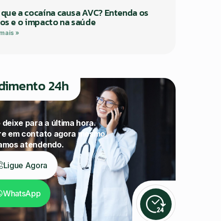
 que a cocaína causa AVC? Entenda os
cos e o impacto na saúde
 mais »
dimento 24h
 deixe para a última hora.
re em contato agora mesmo.
amos atendendo.
Ligue Agora
WhatsApp