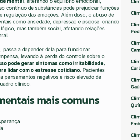
Clí
de mental
, alterando o equilíbrio emocional,
so contínuo de substâncias pode prejudicar funções
Clí
 e regulação das emoções. Além disso, o abuso de
ntais como ansiedade, depressão e psicose, criando
Clí
iológico, mas também social, afetando relações
Ped
ral.
Clí
Cam
, passa a depender dela para funcionar
ompensa, levando à perda do controle sobre o
Clí
so pode gerar sintomas como irritabilidade,
Car
ra lidar com o estresse cotidiano
. Pacientes
a pensamentos negativos e risco elevado de
Clí
adro clínico.
Gaú
 mentais mais comuns
Clí
Quí
Clí
sperança
Emb
da
Clí