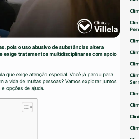
Clí
Clí
Per
Clí
s, pois o uso abusivo de substâncias altera
Clí
e exige tratamentos multidisciplinares com apoio
Clí
Clí
 que exige atenção especial. Você já parou para
Ser
m a vida de muitas pessoas? Vamos explorar juntos
 e opções de ajuda.
Clí
Clí
Cli
Clí