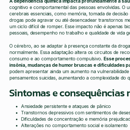
A dependência química impacta profundamente a saú
cognitivo e comportamental das pessoas envolvidas. O u
cerebrais essenciais, como memória, tomada de decisão
drogas pode agravar ou até desencadear transtornos me
um ciclo difícil de romper. Esse impacto não é apenas b
pessoais, desempenho no trabalho e qualidade de vida ge
O cérebro, ao se adaptar à presença constante da droga
normalmente. Essa adaptação altera os circuitos de rec
consumo e ao comportamento compulsivo.
Esse proces
insônia, mudanças de humor bruscas e dificuldades pa
podem apresentar ainda um aumento na vulnerabilidade 
pensamentos suicidas, aumentando a complexidade do qu
Sintomas e consequências
Ansiedade persistente e ataques de pânico
Transtornos depressivos com sentimentos de dese
Dificuldades de concentração e memória prejudica
Alterações no comportamento social e isolamento