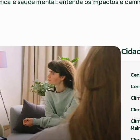
ica e saúde mental: entenda os impactos e cami
Cida
Cen
Cen
Clín
Clí
Clí
Mai
Clí