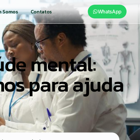
 Somos
Contatos
WhatsApp
úde mental:
hos para ajuda