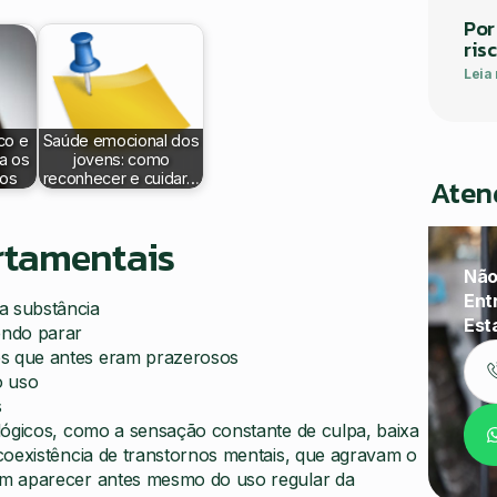
Por
ris
Leia
co e
Saúde emocional dos
a os
jovens: como
tos
reconhecer e cuidar…
Aten
rtamentais
Não
Ent
a substância
Est
endo parar
ses que antes eram prazerosos
o uso
s
lógicos, como a sensação constante de culpa, baixa
coexistência de transtornos mentais, que agravam o
em aparecer antes mesmo do uso regular da