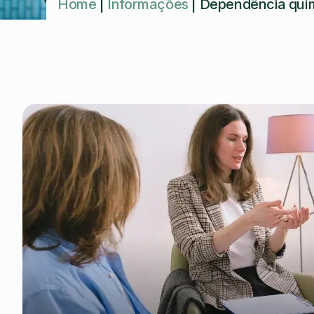
Home
|
Informações
|
Dependência quím