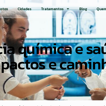
otos
Cidades
Tratamentos
Blog
Quem
a química e sa
pactos e camin