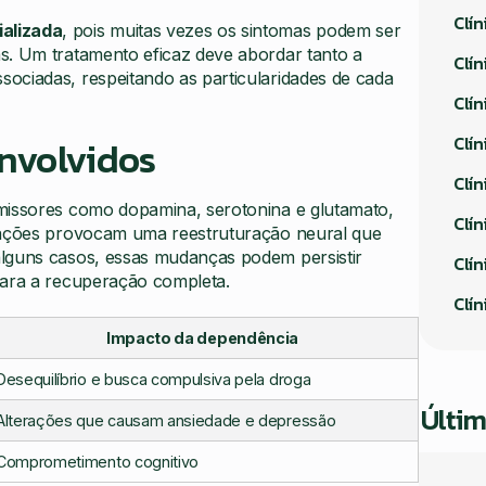
Clí
ializada
, pois muitas vezes os sintomas podem ser
s. Um tratamento eficaz deve abordar tanto a
Clín
ociadas, respeitando as particularidades de cada
Clí
nvolvidos
Clín
Clín
smissores como dopamina, serotonina e glutamato,
Clín
erações provocam uma reestruturação neural que
alguns casos, essas mudanças podem persistir
Clín
para a recuperação completa.
Clí
Impacto da dependência
Desequilíbrio e busca compulsiva pela droga
Últim
Alterações que causam ansiedade e depressão
Comprometimento cognitivo