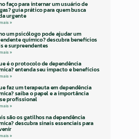
o faço para internar um usuário de
gas? guia prático para quem busca
da urgente
 mais »
o um psicólogo pode ajudar um
endente químico? descubra benefícios
is e surpreendentes
 mais »
ue é o protocolo de dependência
mica? entenda seu impacto e benefícios
 mais »
ue faz um terapeuta em dependência
mica? saiba o papel e a importância
se profissional
 mais »
is são os gatilhos na dependência
mica? descubra sinais essenciais para
venir
 mais »