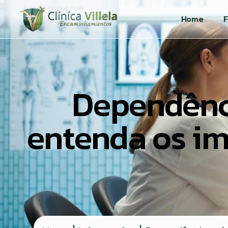
Home
F
Dependênci
entenda os im