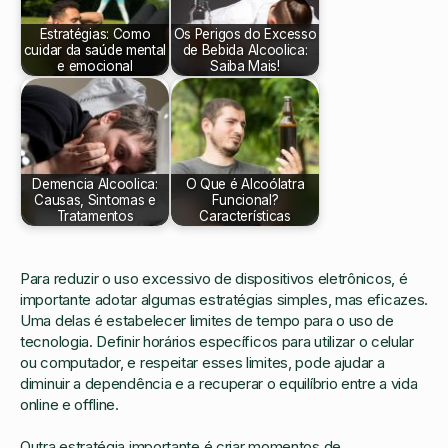
Estratégias: Como
Os Perigos do Excesso
cuidar da saúde mental
de Bebida Alcoolica:
e emocional
Saiba Mais!
Demencia Alcoolica:
O Que é Alcoólatra
Causas, Sintomas e
Funcional?
Tratamentos
Características
Para reduzir o uso excessivo de dispositivos eletrônicos, é
importante adotar algumas estratégias simples, mas eficazes.
Uma delas é estabelecer limites de tempo para o uso de
tecnologia. Definir horários específicos para utilizar o celular
ou computador, e respeitar esses limites, pode ajudar a
diminuir a dependência e a recuperar o equilíbrio entre a vida
online e offline.
Outra estratégia importante é criar momentos de