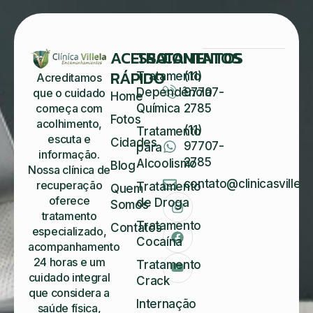
ACESSO
TRATAMENTOS
CONTATOS
RÁPIDO
Tratamento
(11)
Acreditamos
Dependência
97707-
que o cuidado
Home
começa com
Química
2785
Fotos
acolhimento,
(11)
Tratamento
escuta e
Cidades
97707-
para
informação.
2785
Alcoolismo
Blog
Nossa clínica de
contato@clinicasvillela
recuperação
Tratamento
Quem
oferece
de Droga
Somos
tratamento
Tratamento
Contatos
especializado,
Cocaína
acompanhamento
24 horas e um
Tratamento
cuidado integral
Crack
que considera a
Internação
saúde física,