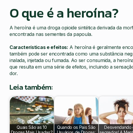
O que é a heroína?
A heroína é uma droga opioide sintética derivada da morf
encontrada nas sementes da papoula.
Características e efeitos:
A heroína é geralmente enc
também pode ser encontrada como uma substância negra
inalada, injetada ou fumada. Ao ser consumida, a heroína
que resulta em uma série de efeitos, incluindo a sensaçã
dor.
Leia também:
Quais São as 10
Quando os Pais São
Desvendando 
Drogas Mais Usadas?
Usuários de Drogas:
segredos! A Men