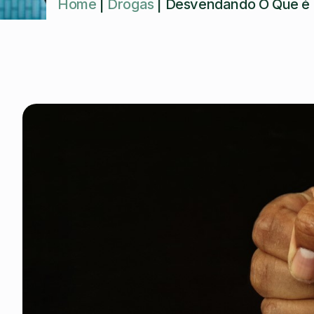
Home
|
Drogas
|
Desvendando O Que é 