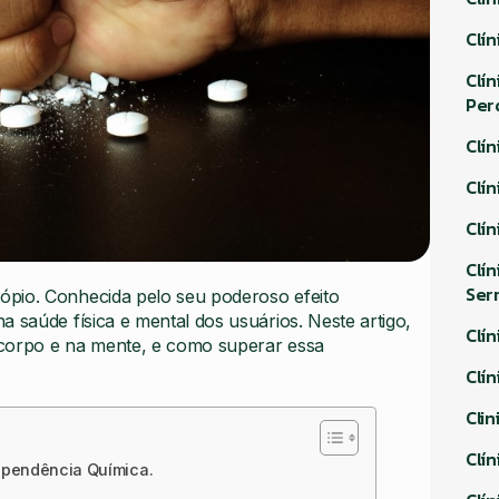
Clí
Clí
Per
Clí
Clí
Clí
Clí
Ser
ópio. Conhecida pelo seu poderoso efeito
 saúde física e mental dos usuários. Neste artigo,
Clí
o corpo e na mente, e como superar essa
Clí
Cli
Clí
ependência Química.