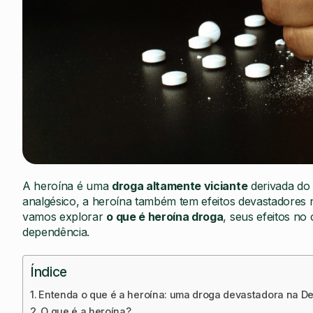
A heroína é uma
droga altamente viciante
derivada do 
analgésico, a heroína também tem efeitos devastadores na
vamos explorar
o que é heroína droga
, seus efeitos n
dependência.
Índice
Entenda o que é a heroína: uma droga devastadora na D
O que é a heroína?