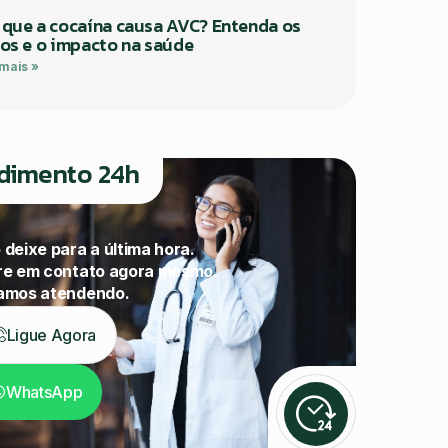
 que a cocaína causa AVC? Entenda os
cos e o impacto na saúde
 mais »
dimento 24h
 deixe para a última hora.
re em contato agora mesmo.
amos atendendo.
Ligue Agora
WhatsApp