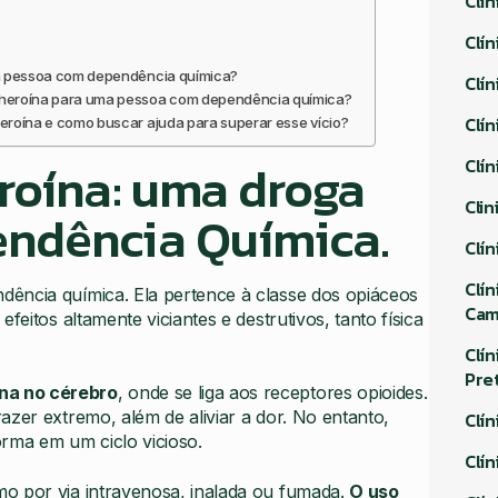
Clí
Clí
ma pessoa com dependência química?
Clí
e heroína para uma pessoa com dependência química?
Clí
eroína e como buscar ajuda para superar esse vício?
roína: uma droga
Clí
Cli
endência Química.
Clí
Clí
ência química. Ela pertence à classe dos opiáceos
Ca
feitos altamente viciantes e destrutivos, tanto física
Clí
Pre
na no cérebro
, onde se liga aos receptores opioides.
azer extremo, além de aliviar a dor. No entanto,
Clí
orma em um ciclo vicioso.
Clí
o por via intravenosa, inalada ou fumada.
O uso