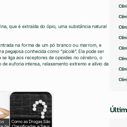
Clí
Clín
Clí
ina, que é extraída do ópio, uma substância natural
Clín
ontrada na forma de um pó branco ou marrom, e
Clín
 pegajosa conhecida como “picolé”. Ela pode ser
 se liga aos receptores de opioides no cérebro, o
Clín
o de euforia intensa, relaxamento extremo e alívio da
Clín
Clí
Últim
os
Como as Drogas São
te de
Classificadas e Seus