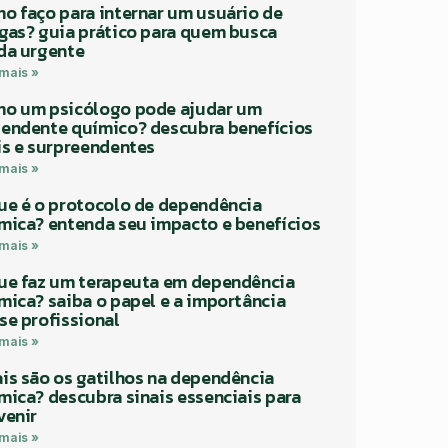
o faço para internar um usuário de
gas? guia prático para quem busca
da urgente
 mais »
o um psicólogo pode ajudar um
endente químico? descubra benefícios
is e surpreendentes
 mais »
ue é o protocolo de dependência
mica? entenda seu impacto e benefícios
 mais »
ue faz um terapeuta em dependência
mica? saiba o papel e a importância
se profissional
 mais »
is são os gatilhos na dependência
mica? descubra sinais essenciais para
venir
 mais »