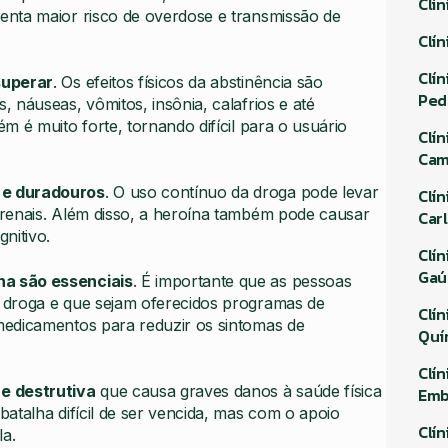
Clí
senta maior risco de overdose e transmissão de
Clí
Clí
superar
. Os efeitos físicos da abstinência são
Ped
 náuseas, vômitos, insônia, calafrios e até
 é muito forte, tornando difícil para o usuário
Clí
Cam
 e duradouros
. O uso contínuo da droga pode levar
Clí
renais. Além disso, a heroína também pode causar
Car
nitivo.
Clí
Gaú
na são essenciais
. É importante que as pessoas
 droga e que sejam oferecidos programas de
Clí
medicamentos para reduzir os sintomas de
Quí
Clí
e destrutiva
que causa graves danos à saúde física
Emb
atalha difícil de ser vencida, mas com o apoio
Clí
la.