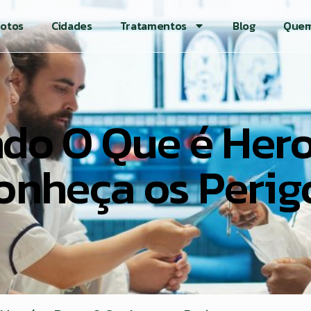
otos
Cidades
Tratamentos
Blog
Quem
do O Que é Hero
onheça os Perig