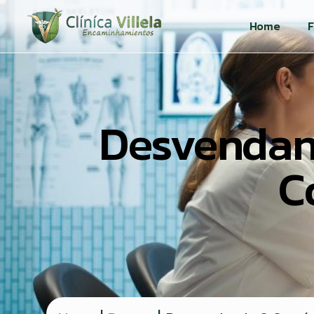
Home
F
Desvendan
C