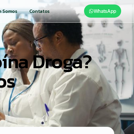
 Somos
Contatos
WhatsApp
ína Droga?
os