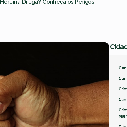
Heroína Droga? Conheça os Perigos
Cida
Cen
Cen
Clín
Clí
Clí
Mai
Clí