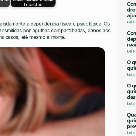
Com
Impactos
dro
aju
Leia
pidamente à dependência física e psicológica. Os
ransmitidas por agulhas compartilhadas, danos aos
Com
ns casos, até mesmo a morte.
dep
rea
Leia
O q
quí
Leia
O q
quí
des
Leia
Qua
quí
pre
Leia