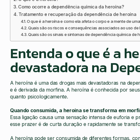
Como ocorre a dependência química da heroína?
Tratamento e recuperação da dependência de heroína
O que é a heroína e como ela afeta o corpo e a mente de u
Quais são os riscos e consequências associados ao uso d
Quais são os sinais e sintomas de dependência química de h
Entenda o que é a he
devastadora na Dep
A heroína é uma das drogas mais devastadoras na depend
e é derivada da morfina. A heroína é conhecida por seus e
quanto psicologicamente.
Quando consumida, a heroína se transforma em morfi
Essa ligação causa uma sensação intensa de euforia e pr
esse prazer é de curta duração e rapidamente se transf
A heroína pode ser consumida de diferentes formas, com