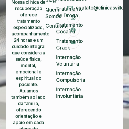
Blog
Nossa clínica de
contato@clinicasvillela
recuperação
Tratamento
Quem
oferece
de Droga
Somos
tratamento
Tratamento
Contatos
especializado,
Cocaína
acompanhamento
24 horas e um
Tratamento
cuidado integral
Crack
que considera a
Internação
saúde física,
Voluntária
mental,
emocional e
Internação
espiritual do
Compulsória
paciente.
Internação
Atuamos
Involuntária
também ao lado
da família,
oferecendo
orientação e
apoio em cada
etapa do