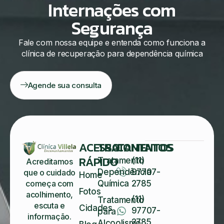
Internações com
Segurança
Fale com nossa equipe e entenda como funciona a
clínica de recuperação para dependência química
Agende sua consulta
ACESSO
TRATAMENTOS
CONTATOS
RÁPIDO
Tratamento
(11)
Acreditamos
Dependência
97707-
que o cuidado
Home
começa com
Química
2785
Fotos
acolhimento,
(11)
Tratamento
escuta e
Cidades
97707-
para
informação.
2785
Alcoolismo