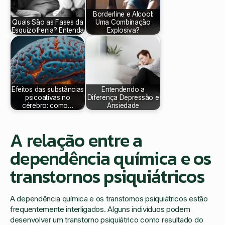
Borderline e Alcool:
Quais São as Fases da
Uma Combinação
Esquizofrenia? Entenda
Explosiva?
Efeitos das substâncias
Entendendo a
psicoativas no
Diferença Depressão e
cérebro: como…
Ansiedade
A relação entre a
dependência química e os
transtornos psiquiátricos
A dependência química e os transtornos psiquiátricos estão
frequentemente interligados. Alguns indivíduos podem
desenvolver um transtorno psiquiátrico como resultado do