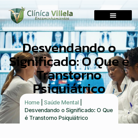
Desvendando o
Significado: O Que é
Transtorno
Psiquiátrico
Home
|
Saúde Mental
|
Desvendando o Significado: O Que
é Transtorno Psiquiátrico