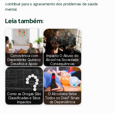
contribuir para o agravamento dos problemas de saúde
mental.
Leia também:
Convivência com
Impacto O Abuso do
Dependente Químico:
Álcool na Sociedade:
Desafios e Apoio
Consequências
Como as Drogas São
O Alcoólatra Bebe
Classificadas e Seus
Todos os Dias? Sinais
Impactos
da Dependência