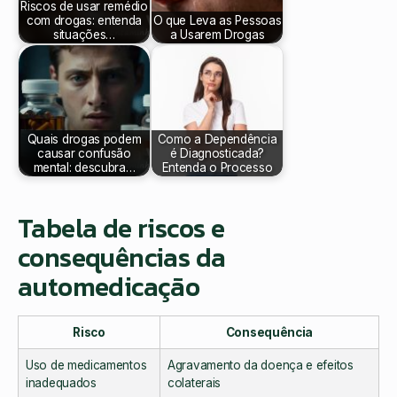
Riscos de usar remédio
com drogas: entenda
O que Leva as Pessoas
situações…
a Usarem Drogas
Quais drogas podem
Como a Dependência
causar confusão
é Diagnosticada?
mental: descubra…
Entenda o Processo
Tabela de riscos e
consequências da
automedicação
Risco
Consequência
Uso de medicamentos
Agravamento da doença e efeitos
inadequados
colaterais