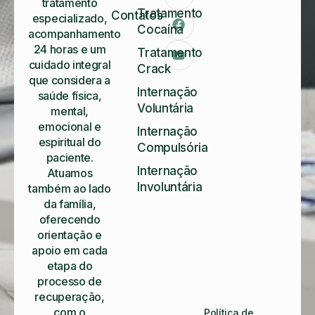
tratamento
Tratamento
Contatos
especializado,
Cocaína
acompanhamento
24 horas e um
Tratamento
cuidado integral
Crack
que considera a
Internação
saúde física,
Voluntária
mental,
emocional e
Internação
espiritual do
Compulsória
paciente.
Internação
Atuamos
Involuntária
também ao lado
da família,
oferecendo
orientação e
apoio em cada
etapa do
processo de
recuperação,
com o
Política de