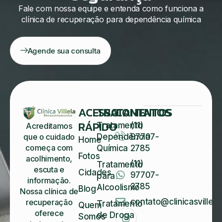
Fale com nossa equipe e entenda como funciona a
clínica de recuperação para dependência química
Agende sua consulta
ACESSO
TRATAMENTOS
CONTATOS
RÁPIDO
Tratamento
(11)
Acreditamos
Dependência
97707-
que o cuidado
Home
começa com
Química
2785
Fotos
acolhimento,
(11)
Tratamento
escuta e
Cidades
97707-
para
informação.
2785
Alcoolismo
Blog
Nossa clínica de
contato@clinicasvillela
recuperação
Tratamento
Quem
oferece
de Droga
Somos