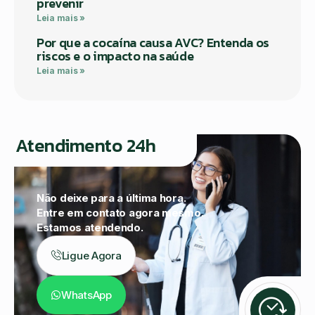
prevenir
Leia mais »
Por que a cocaína causa AVC? Entenda os
riscos e o impacto na saúde
Leia mais »
Atendimento 24h
Não deixe para a última hora.
Entre em contato agora mesmo.
Estamos atendendo.
Ligue Agora
WhatsApp