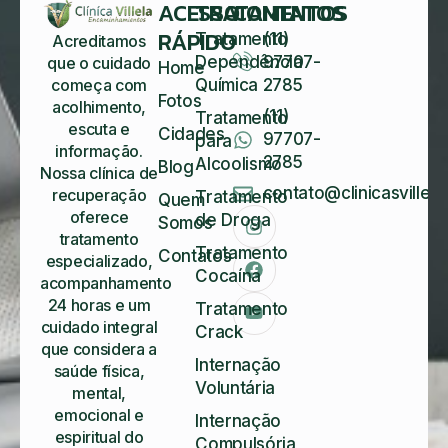
ACESSO
TRATAMENTOS
CONTATOS
RÁPIDO
Tratamento
(11)
Acreditamos
Dependência
97707-
que o cuidado
Home
começa com
Química
2785
Fotos
acolhimento,
(11)
Tratamento
escuta e
Cidades
97707-
para
informação.
2785
Alcoolismo
Blog
Nossa clínica de
contato@clinicasvillela
recuperação
Tratamento
Quem
oferece
de Droga
Somos
tratamento
Tratamento
Contatos
especializado,
Cocaína
acompanhamento
24 horas e um
Tratamento
cuidado integral
Crack
que considera a
Internação
saúde física,
Voluntária
mental,
emocional e
Internação
espiritual do
Compulsória