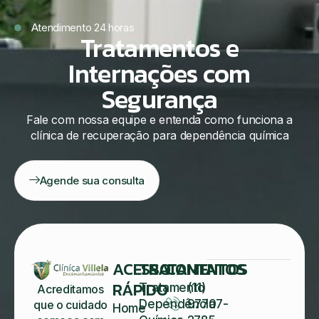
Atendimento 24 horas
Tratamentos e
Internações com
Segurança
Fale com nossa equipe e entenda como funciona a
clínica de recuperação para dependência química
Agende sua consulta
ACESSO
TRATAMENTOS
CONTATOS
RÁPIDO
Tratamento
(11)
Acreditamos
Dependência
97707-
que o cuidado
Home