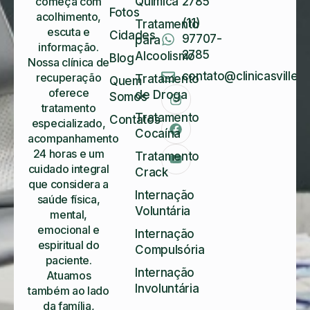
começa com
Química
2785
Fotos
acolhimento,
(11)
Tratamento
escuta e
Cidades
97707-
para
informação.
2785
Alcoolismo
Blog
Nossa clínica de
contato@clinicasvillela
recuperação
Tratamento
Quem
oferece
de Droga
Somos
tratamento
Tratamento
Contatos
especializado,
Cocaína
acompanhamento
24 horas e um
Tratamento
cuidado integral
Crack
que considera a
Internação
saúde física,
Voluntária
mental,
emocional e
Internação
espiritual do
Compulsória
paciente.
Internação
Atuamos
Involuntária
também ao lado
da família,