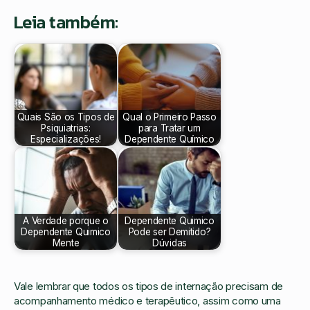
Leia também:
Quais São os Tipos de
Qual o Primeiro Passo
Psiquiatrias:
para Tratar um
Especializações!
Dependente Químico
A Verdade porque o
Dependente Quimico
Dependente Quimico
Pode ser Demitido?
Mente
Dúvidas
Vale lembrar que todos os tipos de internação precisam de
acompanhamento médico e terapêutico, assim como uma