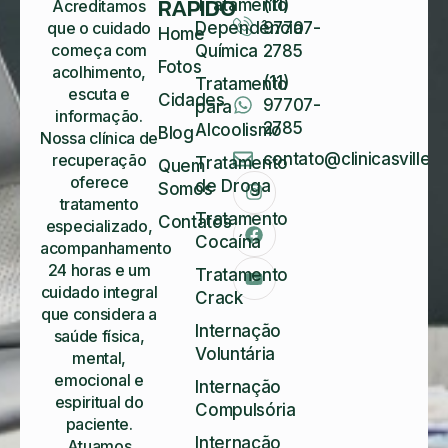
RÁPIDO
Tratamento
(11)
Acreditamos
Dependência
97707-
que o cuidado
Home
começa com
Química
2785
Fotos
acolhimento,
(11)
Tratamento
escuta e
Cidades
97707-
para
informação.
2785
Alcoolismo
Blog
Nossa clínica de
contato@clinicasvillela
recuperação
Tratamento
Quem
oferece
de Droga
Somos
tratamento
Tratamento
Contatos
especializado,
Cocaína
acompanhamento
24 horas e um
Tratamento
cuidado integral
Crack
que considera a
Internação
saúde física,
Voluntária
mental,
emocional e
Internação
espiritual do
Compulsória
paciente.
Internação
Atuamos